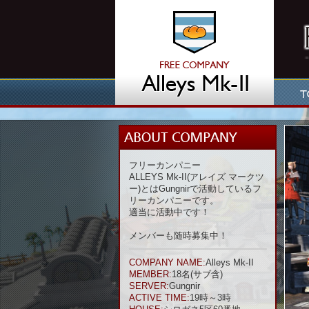
フリーカンパニー
ALLEYS Mk-II(アレイズ マークツ
ー)とはGungnirで活動しているフ
リーカンパニーです。
適当に活動中です！
メンバーも随時募集中！
COMPANY NAME:
Alleys Mk-II
MEMBER:
18名(サブ含)
SERVER:
Gungnir
ACTIVE TIME:
19時～3時