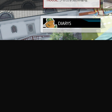
HOUSE:
シロガネ5区60番地